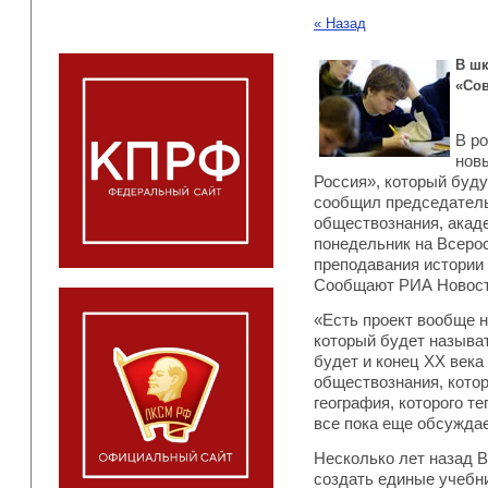
« Назад
В шк
«Со
В р
нов
Россия», который буду
сообщил председатель
обществознания, акад
понедельник на Всеро
преподавания истории
Сообщают РИА Новост
«Есть проект вообще н
который будет называ
будет и конец ХХ века
обществознания, котор
география, которого те
все пока еще обсужда
Несколько лет назад В
создать единые учебн