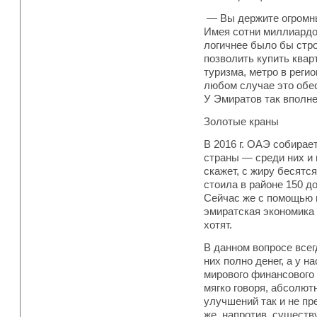
— Вы держите огромны
Имея сотни миллиардо
логичнее было бы стр
позволить купить кварт
туризма, метро в реги
любом случае это обес
У Эмиратов так вполне
Золотые краны
В 2016 г. ОАЭ собирае
страны — среди них и 
скажет, с жиру бесятся
стоила в районе 150 д
Сейчас же с помощью 
эмиратская экономика 
хотят.
В данном вопросе всег
них полно денег, а у н
мирового финансового 
мягко говоря, абсолют
улучшений так и не пр
же, напротив, существ