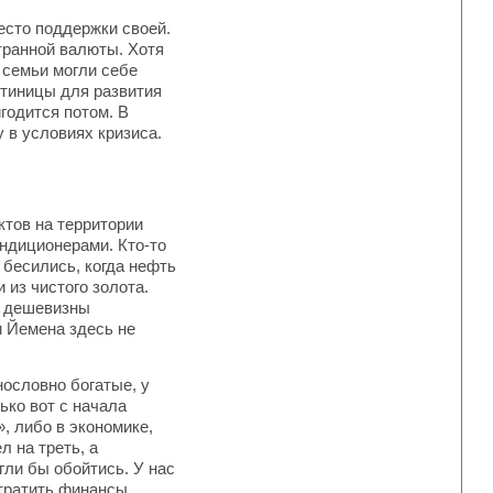
сто поддержки своей.
транной валюты. Хотя
 семьи могли себе
остиницы для развития
годится потом. В
 в условиях кризиса.
ктов на территории
ндиционерами. Кто-то
, бесились, когда нефть
 из чистого золота.
й дешевизны
и Йемена здесь не
ословно богатые, у
лько вот с начала
, либо в экономике,
 на треть, а
гли бы обойтись. У нас
тратить финансы,