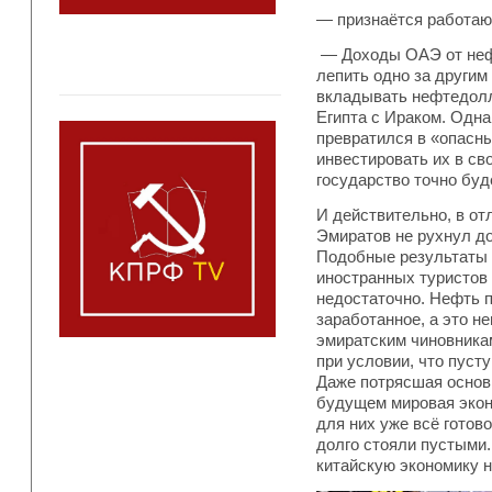
— признаётся работаю
— Доходы ОАЭ от нефт
лепить одно за другим
вкладывать нефтедолл
Египта с Ираком. Одна
превратился в «опасны
инвестировать их в св
государство точно буд
И действительно, в о
Эмиратов не рухнул до 
Подобные результаты 
иностранных туристов
недостаточно. Нефть 
заработанное, а это н
эмиратским чиновникам
при условии, что пуст
Даже потрясшая основы
будущем мировая экон
для них уже всё готов
долго стояли пустыми.
китайскую экономику н