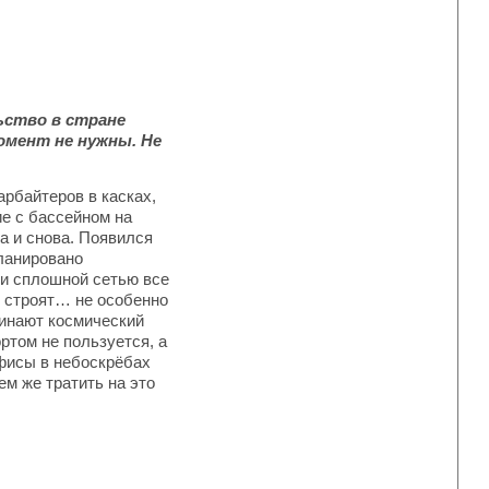
ьство в стране
омент не нужны. Не
рбайтеров в касках,
е с бассейном на
а и снова. Появился
ланировано
ли сплошной сетью все
с строят… не особенно
минают космический
ртом не пользуется, а
офисы в небоскрёбах
ем же тратить на это