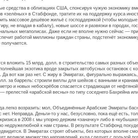
е средства в облигациях США, спонсируя чужую экономику вме
в «зелёных» в Стабфонде, тратите их на поддержку курса инос
оить массовое дешёвое жильё с господдержкой (чтобы молодые
иру, не впадая в кабалу), новые шоссе и развязки в городах, г
ональных мегаполисах. Даже если не вполне нужно сейчас — при
печит работой миллионы граждан страны, подстегнёт экономику
 получается.
тся вложить 15 млрд. долл. в строительство самых разных объе
полнейшая экзотика вроде закрытых автобусных остановок с ко
. Да вот как раз нет. С жиру в Эмиратах, фигурально выражаясь
олл. за баррель: строили виллы для шейхов с ванными и кранами
метро и новых небоскрёбов спасается страдающая от нефтяно
— прелестей «арабской весны» по типу соседнего Бахрейна ил
да легко возразить: мол, Объединённые Арабские Эмираты басн
ас нет. Неправда. Деньги-то у нас, безусловно, пока ещё есть, то
кризиса в 2008 г. мы упорно держим «заначку» либо в «кубышке»
но недружелюбной к нам страны. В результате Стабфонд похудел
едвидится. В Эмиратах строят объекты, без которых вполне смо
ует великое множество направлений, куда следует с пользой по