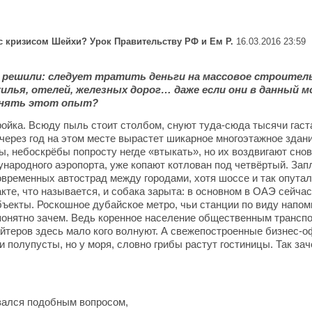
с кризисом Шейхи? Урок Правительству РФ и Ем Р.
16.03.2016 23:59
решили: следует тратить деньги на массовое строител
лья, отелей, железных дорог… даже если они в данный м
енять этот опыт?
йка. Всюду пыль стоит столбом, снуют туда-сюда тысячи гаста
ерез год на этом месте вырастет шикарное многоэтажное здани
ы, небоскрёбы попросту негде «втыкать», но их воздвигают снов
народного аэропорта, уже копают котлован под четвёртый. Зап
овременных автострад между городами, хотя шоссе и так опута
кте, что называется, и собака зарыта: в основном в ОАЭ сейча
бъекты. Роскошное дубайское метро, чьи станции по виду напо
понятно зачем. Ведь коренное население общественным транспо
йтеров здесь мало кого волнуют. А свежепостроенные бизнес-
 полупусты, но у моря, словно грибы растут гостиницы. Так зач
авался подобным вопросом,