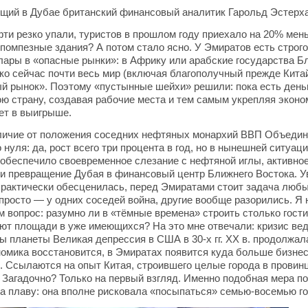
щий в Дубае британский финансовый аналитик Гарольд Эстерха
и резко упали, туристов в прошлом году приехало на 20% мен
 помпезные здания? А потом стало ясно. У Эмиратов есть строг
ары в «опасные рынки»: в Африку или арабские государства Бл
ко сейчас почти весь мир (включая благополучный прежде Кита
й рынок». Поэтому «пустынные шейхи» решили: пока есть деньг
ою страну, создавая рабочие места и тем самым укрепляя эконо
ет в выигрыше.
тличие от положения соседних нефтяных монархий ВВП Объеди
нуля: да, рост всего три процента в год, но в нынешней ситуаци
обеспечило своевременное слезание с нефтяной иглы, активно
 и превращение Дубая в финансовый центр Ближнего Востока. У
практически обесценилась, перед Эмиратами стоит задача люб
епросто — у одних соседей война, другие вообще разорились. Я 
 вопрос: разумно ли в «тёмные времена» строить столько гост
уют площади в уже имеющихся? На это мне отвечали: кризис вед
 планеты Великая депрессия в США в 30-х гг. XX в. продолжала
омика восстановится, в Эмиратах появится куда больше бизнес
о. Ссылаются на опыт Китая, строившего целые города в провин
 Загадочно? Только на первый взгляд. Именно подобная мера п
а плаву: она вполне рисковала «посыпаться» семью-восемью го