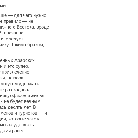
зи.
ьше — для чего нужно
ое правило — не
ижнего Востока, вроде
й) внезапно
и, следует
мику. Таким образом,
нённых Арабских
и и это супер.
е привлечение
вы, плюсов
ым путём удержать
не раз задавал
иниц, офисов и жилья
ь не будет вечным.
сь десять лет. В
менов и туристов — и
ции, которые затем
омогла удержать
дами ранее.