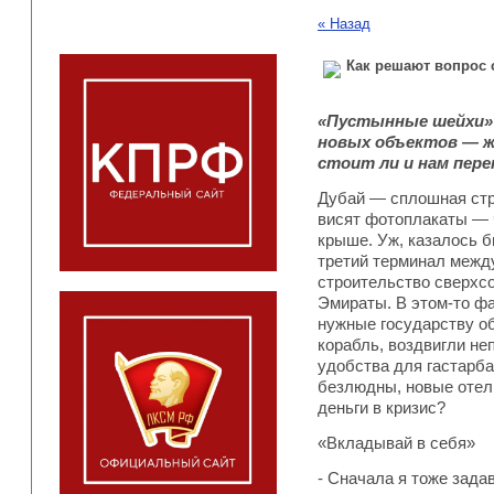
« Назад
Как решают вопрос 
«Пустынные шейхи» 
новых объектов — жи
стоит ли и нам пер
Дубай — сплошная стро
висят фотоплакаты — ч
крыше. Уж, казалось б
третий терминал между
строительство сверхс
Эмираты. В этом-то фа
нужные государству о
корабль, воздвигли не
удобства для гастарба
безлюдны, новые отели
деньги в кризис?
«Вкладывай в себя»
- Сначала я тоже зад