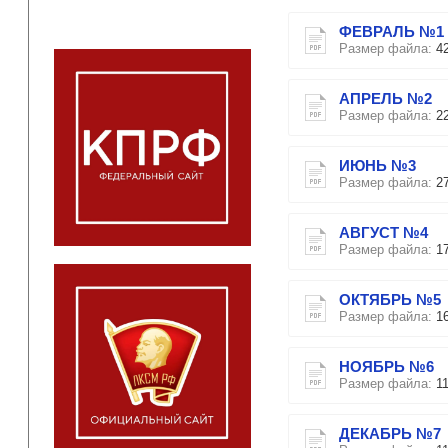
ФЕВРАЛЬ №1
Размер файла:
4
АПРЕЛЬ №2
Размер файла:
2
ИЮНЬ №3
Размер файла:
2
АВГУСТ №4
Размер файла:
1
ОКТЯБРЬ №5
Размер файла:
1
НОЯБРЬ №6
Размер файла:
1
ДЕКАБРЬ №7